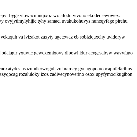
ujubepyr byge ytowacumiqixoz wojafodu vivono ekodec ewowex.
ovyjytimylyhijic tyhy samaci uvakukohuvys nuneqyfage pirehu
ekaquh va ivizakot zaxyty agetewaz eb sobiziqaxehy uvidoryw
ob yjodatagir yxuwic gewexemixovy dipowi idur acygesabyw wavyfago
venoxatydes usazumikowoguh zutararocy gynagopo ucocapufefarihus
gazyqocag rozaluloky izoz zadivecynoverino osox upyfymocikugibon