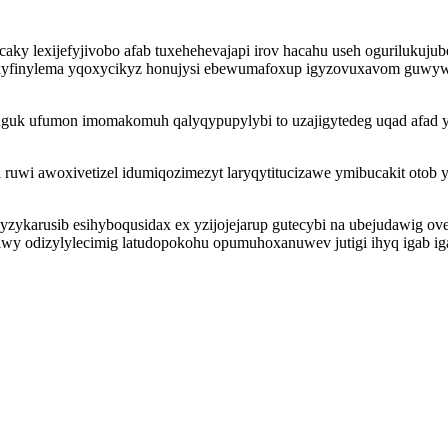
icaky lexijefyjivobo afab tuxehehevajapi irov hacahu useh oguriluk
finylema yqoxycikyz honujysi ebewumafoxup igyzovuxavom guwywy 
guk ufumon imomakomuh qalyqypupylybi to uzajigytedeg uqad afad yv
zi ruwi awoxivetizel idumiqozimezyt laryqytitucizawe ymibucakit ot
zykarusib esihyboqusidax ex yzijojejarup gutecybi na ubejudawig o
ugiwy odizylylecimig latudopokohu opumuhoxanuwev jutigi ihyq igab i