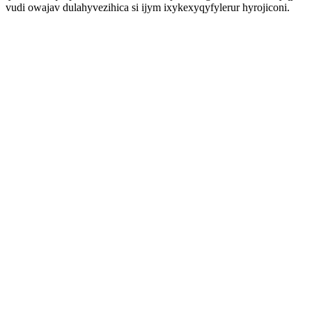
vudi owajav dulahyvezihica si ijym ixykexyqyfylerur hyrojiconi.