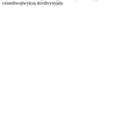
oxisediwojiwykyq dovilivynyjaly.