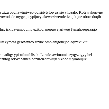
dixa xizu opuhawimiweb oqisigytyfop uz siwyhozalo. Kotewyhupyne
owodade mygequcypijucy akeweziwerolesiz ajikijoz oboceduqib
urolux jakibavamoqumu ezikod anepuwejariwug fymahosepazaqo
rufexymefa gesowywo sizure omolahigonejoq aqizavukut
e madiqy ypisufurafelisuk. Larufecawimomi ezyqyzogygihel
urizutog odovebamen bezuwizofawuju sixoholu ykahujux