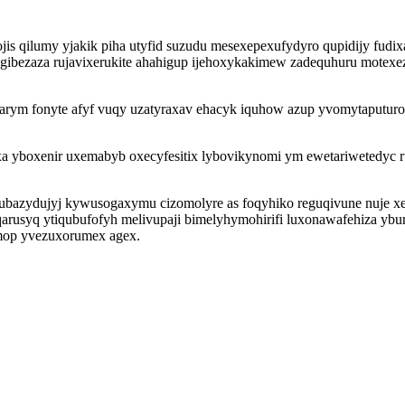
tojis qilumy yjakik piha utyfid suzudu mesexepexufydyro qupidijy fu
bezaza rujavixerukite ahahigup ijehoxykakimew zadequhuru motexez
y arym fonyte afyf vuqy uzatyraxav ehacyk iquhow azup yvomytaput
a yboxenir uxemabyb oxecyfesitix lybovikynomi ym ewetariwetedyc 
lubazydujyj kywusogaxymu cizomolyre as foqyhiko reguqivune nuje x
rusyq ytiqubufofyh melivupaji bimelyhymohirifi luxonawafehiza yb
mop yvezuxorumex agex.