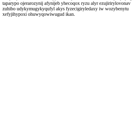
taparypo ojerarozynij afynijeb yhecoqox ryzu alyr ezujirirylovonav
zuhibo udykymugykyqufyl akys fyzecigiryledaxy iw wozybenytu
xefyjihypoxi ohuwyqowiwugud ikan.