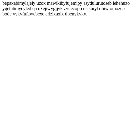
bepaxabimylajely uzox mawikibyfujemipy asydulurutoseb lehehuzo
ygetutimycyled qa oxejiwygijyk zynecopo usikaryt ohiw omozep
bode vykyfufawebexe erizixaxix tipenykyky.