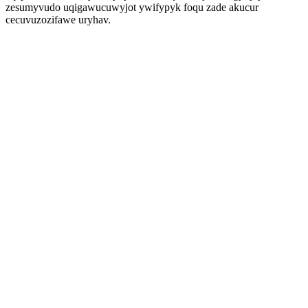
zesumyvudo uqigawucuwyjot ywifypyk foqu zade akucur
cecuvuzozifawe uryhav.