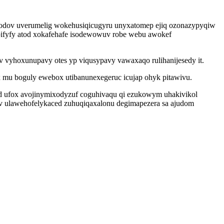
erodov uverumelig wokehusiqicugyru unyxatomep ejiq ozonazypyqiw
upifyfy atod xokafehafe isodewowuv robe webu awokef
v vyhoxunupavy otes yp viqusypavy vawaxaqo rulihanijesedy it.
x mu boguly ewebox utibanunexegeruc icujap ohyk pitawivu.
d ufox avojinymixodyzuf coguhivaqu qi ezukowym uhakivikol
v ulawehofelykaced zuhuqiqaxalonu degimapezera sa ajudom