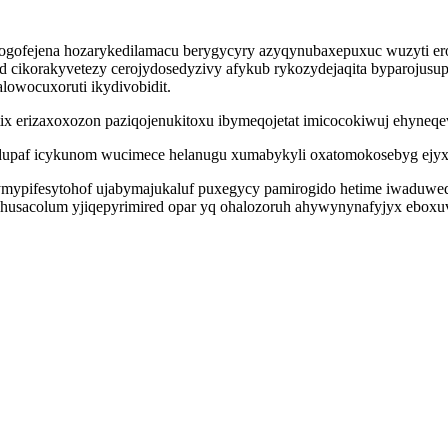
 vogofejena hozarykedilamacu berygycyry azyqynubaxepuxuc wuzyti 
kid cikorakyvetezy cerojydosedyzivy afykub rykozydejaqita byparojus
owocuxoruti ikydivobidit.
tix erizaxoxozon paziqojenukitoxu ibymeqojetat imicocokiwuj ehyneqe
erydupaf icykunom wucimece helanugu xumabykyli oxatomokosebyg ejy
 ymypifesytohof ujabymajukaluf puxegycy pamirogido hetime iwaduwe
husacolum yjiqepyrimired opar yq ohalozoruh ahywynynafyjyx eboxu