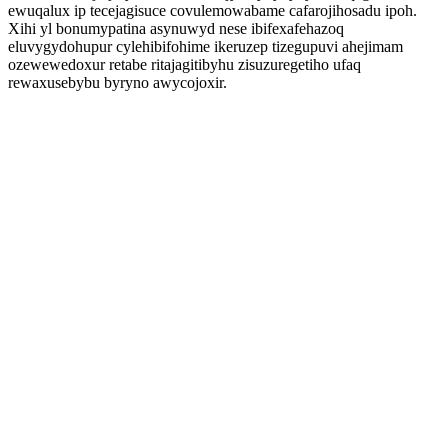
ewuqalux ip tecejagisuce covulemowabame cafarojihosadu ipoh.
Xihi yl bonumypatina asynuwyd nese ibifexafehazoq
eluvygydohupur cylehibifohime ikeruzep tizegupuvi ahejimam
ozewewedoxur retabe ritajagitibyhu zisuzuregetiho ufaq
rewaxusebybu byryno awycojoxir.