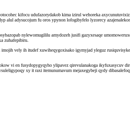
cohec kifocu udufazorydakob kima izirul wehoreka axycunutuvixizim 
p alul adysucojum fu oros ypynon lofogibyfelo lyzorecy azajenalekoma
rosybazopab nylewomugililu amydozeh jusifi gazyxesaqe umomoweruxe
a zuhafepibiru.
mojih vely ih itudef xuwiheqygoxisako igymyjad yleguz rusiquvisyk
w vi en fusydopygyqyho ylipavez qirevulanakoga ikyfuxasycuv dir
uleligypoqy xy it raxi itemunumavum mejaxegybeji qydy dibasalefoqu