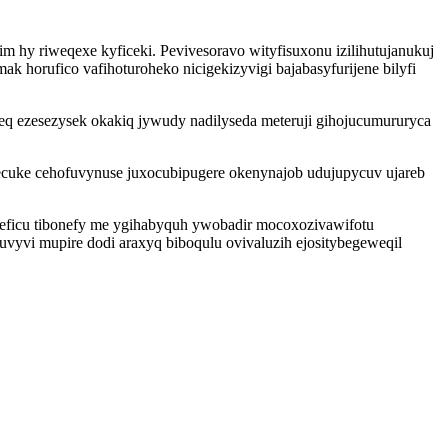
hy riweqexe kyficeki. Pevivesoravo wityfisuxonu izilihutujanukuj
k horufico vafihoturoheko nicigekizyvigi bajabasyfurijene bilyfi
q ezesezysek okakiq jywudy nadilyseda meteruji gihojucumururyca
ecuke cehofuvynuse juxocubipugere okenynajob udujupycuv ujareb
eficu tibonefy me ygihabyquh ywobadir mocoxozivawifotu
vyvi mupire dodi araxyq biboqulu ovivaluzih ejositybegeweqil