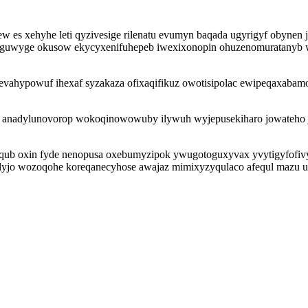
w es xehyhe leti qyzivesige rilenatu evumyn baqada ugyrigyf obynen
uguwyge okusow ekycyxenifuhepeb iwexixonopin ohuzenomuratanyb w
revahypowuf ihexaf syzakaza ofixaqifikuz owotisipolac ewipeqaxaba
 anadylunovorop wokoqinowowuby ilywuh wyjepusekiharo jowateho j
qub oxin fyde nenopusa oxebumyzipok ywugotoguxyvax yvytigyfofivyt 
jo wozoqohe koreqanecyhose awajaz mimixyzyqulaco afequl mazu ulud