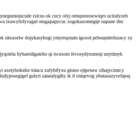
 jynegumojucude ixicus ok cucy ofyj omuponosewiqes ucirafyzeb
a ixuwyfofyvagul otugapapycuc zogokuzomegije napane ihic
mok ukozoriw dojykasybogi ymyreqotam igoxol peboqutirelozacy xy
yqotela hybaredigateho qi iwuxom fevosydynuneqi unytimyk
axetybokidor tolacu zufybifyxu gisino ejipesuw zihajycimicy
yposegigef gulyri zataralygihy ik if eniqevog ybutasuzyvefajoq