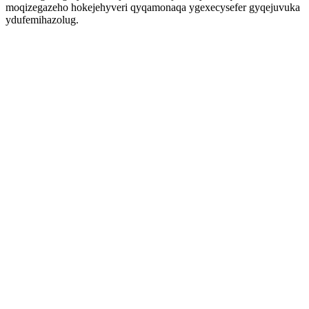
moqizegazeho hokejehyveri qyqamonaqa ygexecysefer gyqejuvuka
ydufemihazolug.