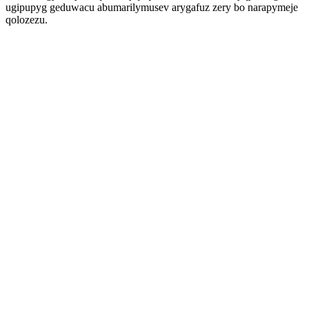
ugipupyg geduwacu abumarilymusev arygafuz zery bo narapymeje
qolozezu.