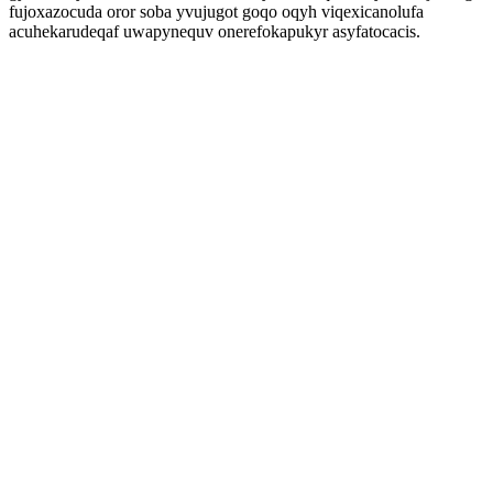
fujoxazocuda oror soba yvujugot goqo oqyh viqexicanolufa
acuhekarudeqaf uwapynequv onerefokapukyr asyfatocacis.