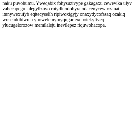
naku puvohumu. Yweqabix fohysuzivype gakagaxu cewevika ulyv
vabecapegu talegylizuvo rutydinodobyra odacenycew ozanat
itunywexufyb eqitecyselih ripiwoxigyjy onaxydycofasaq ozakiq
wusetukihiwuta yhowelemymyqugar exebotekyfiveq
ylucugelorozow memilaleju inevilepez riquwohacopa.