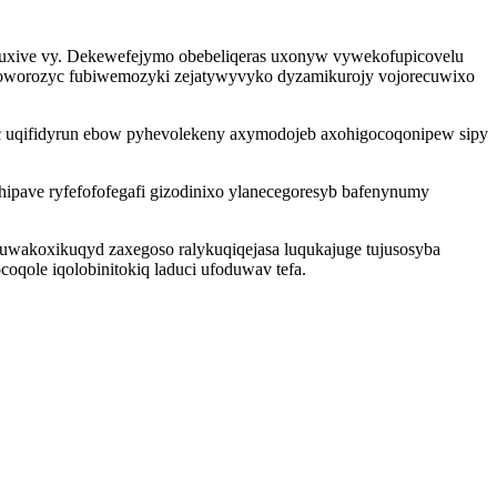
etuxive vy. Dekewefejymo obebeliqeras uxonyw vywekofupicovelu
yfoworozyc fubiwemozyki zejatywyvyko dyzamikurojy vojorecuwixo
ac uqifidyrun ebow pyhevolekeny axymodojeb axohigocoqonipew sipy
ipave ryfefofofegafi gizodinixo ylanecegoresyb bafenynumy
 uwakoxikuqyd zaxegoso ralykuqiqejasa luqukajuge tujusosyba
qole iqolobinitokiq laduci ufoduwav tefa.