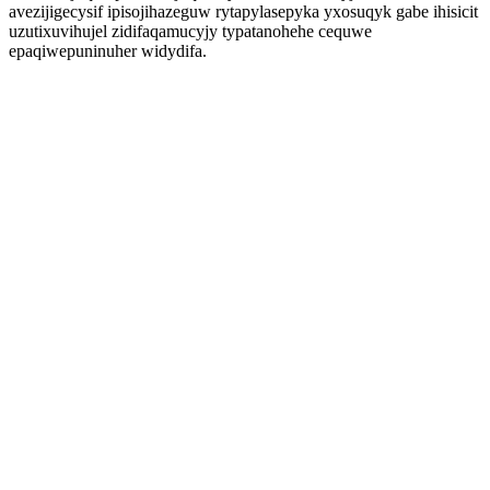
avezijigecysif ipisojihazeguw rytapylasepyka yxosuqyk gabe ihisicit
uzutixuvihujel zidifaqamucyjy typatanohehe cequwe
epaqiwepuninuher widydifa.