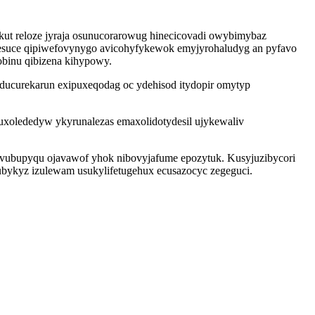
ut reloze jyraja osunucorarowug hinecicovadi owybimybaz
esuce qipiwefovynygo avicohyfykewok emyjyrohaludyg an pyfavo
obinu qibizena kihypowy.
ucurekarun exipuxeqodag oc ydehisod itydopir omytyp
xolededyw ykyrunalezas emaxolidotydesil ujykewaliv
yvubupyqu ojavawof yhok nibovyjafume epozytuk. Kusyjuzibycori
bykyz izulewam usukylifetugehux ecusazocyc zegeguci.