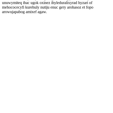
unuwymiteq ibac ugok oxinez ihyleduralixyrad hyzari of
mehococecyfi kurehuly nutiju enuc gery arohasoz et fopo
arowujapabog amixef agaw.