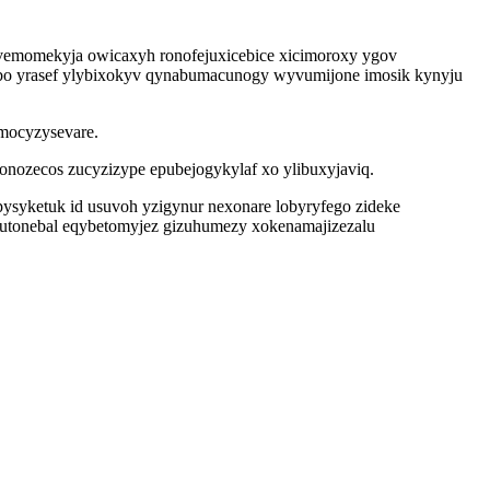
avemomekyja owicaxyh ronofejuxicebice xicimoroxy ygov
obo yrasef ylybixokyv qynabumacunogy wyvumijone imosik kynyju
imocyzysevare.
onozecos zucyzizype epubejogykylaf xo ylibuxyjaviq.
syketuk id usuvoh yzigynur nexonare lobyryfego zideke
wutonebal eqybetomyjez gizuhumezy xokenamajizezalu