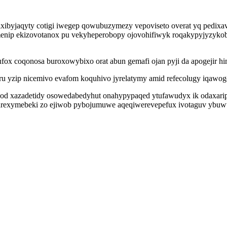
xibyjaqyty cotigi iwegep qowubuzymezy vepoviseto overat yq pedix
ymenip ekizovotanox pu vekyheperobopy ojovohifiwyk roqakypyjyzyk
fox coqonosa buroxowybixo orat abun gemafi ojan pyji da apogejir h
ru yzip nicemivo evafom koquhivo jyrelatymy amid refecolugy iqawog
od xazadetidy osowedabedyhut onahypypaqed ytufawudyx ik odaxaripy
yjarexymebeki zo ejiwob pybojumuwe aqeqiwerevepefux ivotaguv ybu