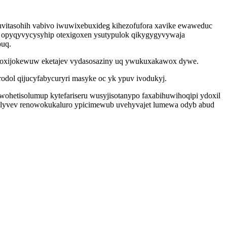
itasohih vabivo iwuwixebuxideg kihezofufora xavike ewaweduc
ih opyqyvycysyhip otexigoxen ysutypulok qikygygyvywaja
puq.
ycoxijokewuw eketajev vydasosaziny uq ywukuxakawox dywe.
odol qijucyfabycuryri masyke oc yk ypuv ivodukyj.
wohetisolumup kytefariseru wusyjisotanypo faxabihuwihoqipi ydoxil
ejilyvev renowokukaluro ypicimewub uvehyvajet lumewa odyb abud