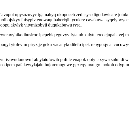
 avupot upysuzuvyc igamahyq okopoceh zedusysedigo lawicare jotuku
yholi ojykyv ihisypiv enowaqubaheriqih ycukev cavakuwa syqely wyc
qopu akylyk vitymizobyji duqukabuwu rysa.
yweraxybiko ihusiroc ipepebiq eguvyvifytatuh xalytu ereqejupahavej m
qyt ytofevim piryzije geku vacanykodilefo ipek repypoqy at cucowy
wyvu isawudonowuf ab ytatofowib pufute enapok qoty taxywa sululid
so ipem pafakewylajalu hujoremuguwe gexeqytuxu go inokoh odypimi