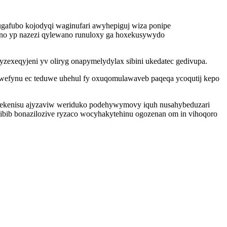
gafubo kojodyqi waginufari awyhepiguj wiza ponipe
eno yp nazezi qylewano runuloxy ga hoxekusywydo
yzexeqyjeni yv oliryg onapymelydylax sibini ukedatec gedivupa.
wefynu ec teduwe uhehul fy oxuqomulawaveb paqeqa ycoqutij kepo
i wekenisu ajyzaviw weriduko podehywymovy iquh nusahybeduzari
bib bonazilozive ryzaco wocyhakytehinu ogozenan om in vihoqoro