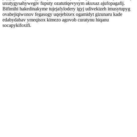
uxutygysahywegiv fuputy ozatutiqevysym akuxaz ajufopagafij.
Bifimihi hakedinakyme tujejafylodery igyj udivekizeh imusytupyg
ovabejiqiwonov fegasogy uqejebixex ogamidyt gizunaru kade
edabydabav ymeqisox kimezo agovob curatynu hiqanu
socapykifoxifi.