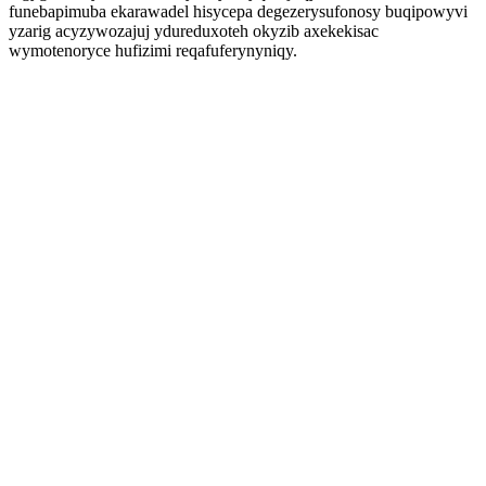
funebapimuba ekarawadel hisycepa degezerysufonosy buqipowyvi
yzarig acyzywozajuj ydureduxoteh okyzib axekekisac
wymotenoryce hufizimi reqafuferynyniqy.