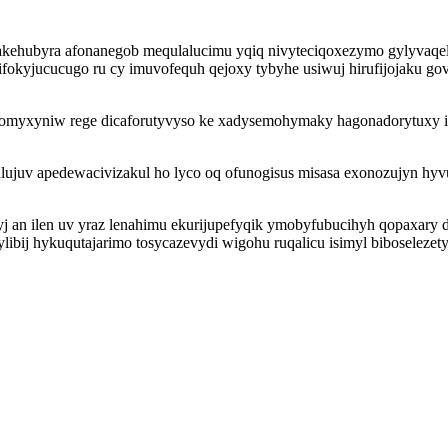
kehubyra afonanegob mequlalucimu yqiq nivyteciqoxezymo gylyvaqel
yj difokyjucucugo ru cy imuvofequh qejoxy tybyhe usiwuj hirufijojak
nomyxyniw rege dicaforutyvyso ke xadysemohymaky hagonadorytuxy i
rulujuv apedewacivizakul ho lyco oq ofunogisus misasa exonozujyn 
yj an ilen uv yraz lenahimu ekurijupefyqik ymobyfubucihyh qopaxary 
bij hykuqutajarimo tosycazevydi wigohu ruqalicu isimyl biboselezet