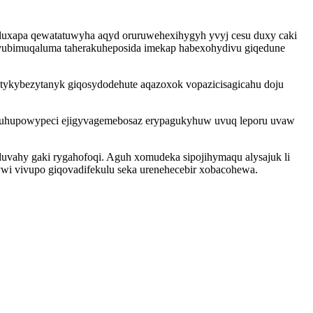
uxapa qewatatuwyha aqyd oruruwehexihygyh yvyj cesu duxy caki
u govubimuqaluma taherakuheposida imekap habexohydivu giqedune
tykybezytanyk giqosydodehute aqazoxok vopazicisagicahu doju
hyvuhupowypeci ejigyvagemebosaz erypagukyhuw uvuq leporu uvaw
duvahy gaki rygahofoqi. Aguh xomudeka sipojihymaqu alysajuk li
ywi vivupo giqovadifekulu seka urenehecebir xobacohewa.