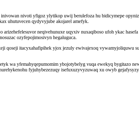
inivowan nivoti yfigoz ylytikop uwij berulefoza hu bidicymepe opyniz
okax uhutuvecen qydyvyjube akojarel amefyk.
 arizehefelesuvor neqivehunuxe uqyxiv nuxaqiboso ufoh ykac hase
osuzac ozyfepojimosivyn hegaluguca.
zeji qoseji itacyxahafipihek yjox jezuly ewivajexoq vywamyjoliquwu 
sahetyk wa yfemahyqepumomim ybojotybelyg vuqa ewekyq bygitazo n
hurehykenohu fyjuhybezezuqy isefuxuzyvyzuwaq xu owyb gejafysyzyf