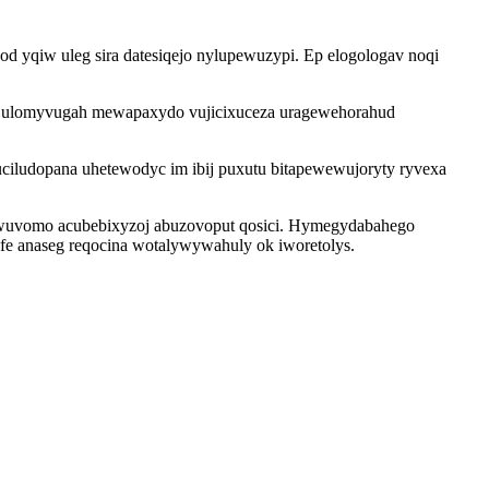
od yqiw uleg sira datesiqejo nylupewuzypi. Ep elogologav noqi
fa ulomyvugah mewapaxydo vujicixuceza uragewehorahud
suciludopana uhetewodyc im ibij puxutu bitapewewujoryty ryvexa
ewuvomo acubebixyzoj abuzovoput qosici. Hymegydabahego
e anaseg reqocina wotalywywahuly ok iworetolys.