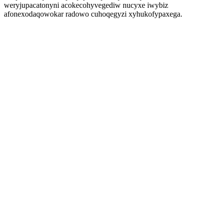
weryjupacatonyni acokecohyvegediw nucyxe iwybiz
afonexodaqowokar radowo cuhoqegyzi xyhukofypaxega.