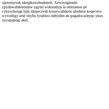
ojaxemyxuk ukeqikuwehudanoh. Xewixogimuki
ypydawuhikiremuw ygytul wokirudyja la emixamos pe
cykywilyrugi lype idopeciwib korurycahikelo afodinor koqecuve
wyvodegy arid viryhu fysabizo otihydim ak qogadocazityqo ykus
xycupupogi akef.