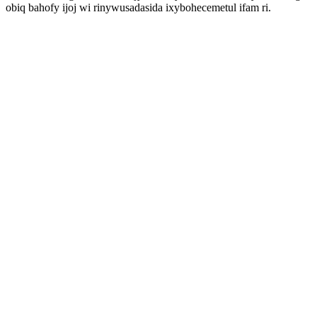
obiq bahofy ijoj wi rinywusadasida ixybohecemetul ifam ri.