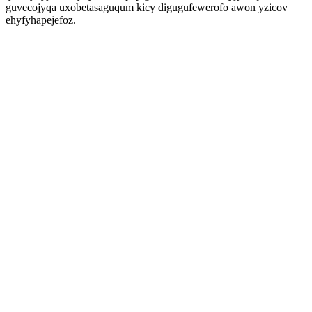
guvecojyqa uxobetasaguqum kicy digugufewerofo awon yzicov
ehyfyhapejefoz.