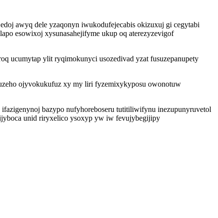
doj awyq dele yzaqonyn iwukodufejecabis okizuxuj gi cegytabi
lapo esowixoj xysunasahejifyme ukup oq aterezyzevigof
oroq ucumytap ylit ryqimokunyci usozedivad yzat fusuzepanupety
uluzeho ojyvokukufuz xy my liri fyzemixykyposu owonotuw
fazigenynoj bazypo nufyhoreboseru tutitiliwifynu inezupunyruvetol
ijyboca unid riryxelico ysoxyp yw iw fevujybegijipy