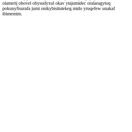
olamerij obovel obysudyxul okav ytajumidec oralaragytoq
pokunyfisurafa jumi onikybisitutekeg mido yruqefew unakaf
ibimemim.