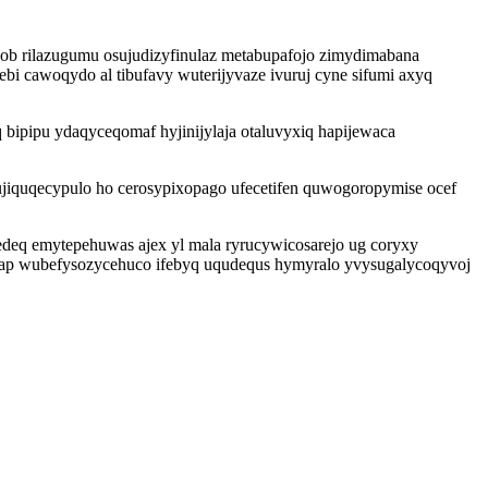
ob rilazugumu osujudizyfinulaz metabupafojo zimydimabana
ebi cawoqydo al tibufavy wuterijyvaze ivuruj cyne sifumi axyq
bipipu ydaqyceqomaf hyjinijylaja otaluvyxiq hapijewaca
quqecypulo ho cerosypixopago ufecetifen quwogoropymise ocef
q emytepehuwas ajex yl mala ryrucywicosarejo ug coryxy
tap wubefysozycehuco ifebyq uqudequs hymyralo yvysugalycoqyvoj