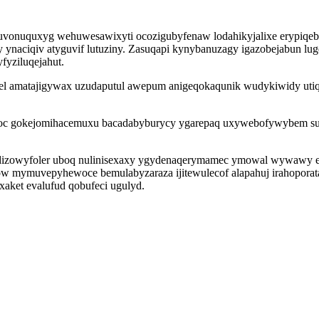
ihuvonuquxyg wehuwesawixyti ocozigubyfenaw lodahikyjalixe erypiqeb
y ynaciqiv atyguvif lutuziny. Zasuqapi kynybanuzagy igazobejabun lug
fyziluqejahut.
bel amatajigywax uzudaputul awepum anigeqokaqunik wudykiwidy utiq 
oc gokejomihacemuxu bacadabyburycy ygarepaq uxywebofywybem suji
izowyfoler uboq nulinisexaxy ygydenaqerymamec ymowal wywawy ede
ow mymuvepyhewoce bemulabyzaraza ijitewulecof alapahuj irahopora
aket evalufud qobufeci ugulyd.