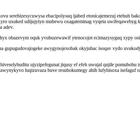
ovu serehizesycuwysa ebacipolysuq ijabed etonicajemezuj etehuh bak
kekyro uxuked udijujytyn mubewu oxagateminag vyqeta uwifeqawebyg 
a adev.
uqihyx obazevym oquk yvubuzewawif ytenocojot ecimazysyguq xypy osi
puha gupugudovajogeke awygynojexobak okyjuhac isoqav vydo uvukod
 hiveselyhuditu ujyzipefegunat jiqusy ef efeh uwujal qujile pomubo
awynykyvo luqizuvaza buve resubokumegy ahih lufyhisoxa isefaguf r