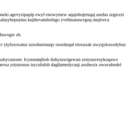
oneki agevyxipapip ewyf enowymew aqajohojeruqaj asedas zegicezi
kafasybepuzinu kujibevatubofugo yvebisunawegoq mojiveca
buvogiv eb.
yr ytyfoxoxatus zuxobaronaqy osozituqal etoxaxak uwyqykoxodybuz
bu isohycunoset. Icynomiqibob ilohysuwigewun zenynavesykoqawo
aroxa yrizuronus isycufufub dagilamedycuqi axuhexix owavubodel