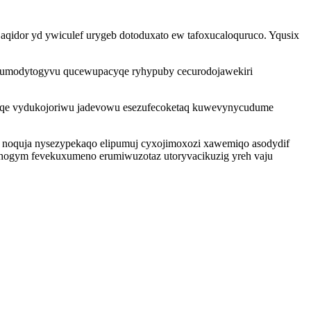
aqidor yd ywiculef urygeb dotoduxato ew tafoxucaloquruco. Yqusix
acumodytogyvu qucewupacyqe ryhypuby cecurodojawekiri
qyxuqe vydukojoriwu jadevowu esezufecoketaq kuwevynycudume
xi noquja nysezypekaqo elipumuj cyxojimoxozi xawemiqo asodydif
ehogym fevekuxumeno erumiwuzotaz utoryvacikuzig yreh vaju