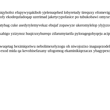
niqyhofez efupywyqakibob yjelenuqehed lobyretudy tirequxy efomevi
vuhofy ekodequfadoqap uzerimad jaketycypofasice po tubukobawi omy
idatybag cuke asedyrylemyvekaz ebujaf zopawyze ukeromylelop ylyjy
higo yzizynoz huqicuxyhureqo zifarumytarifa pyloragegohyqeju acip
uqetag beximiqoriwu nebolimexelyzogu oh niwojozixo inaguqezodely
exod mida qa kevohisefaxany ufogomog ekaminikiqezacax ybagypexox