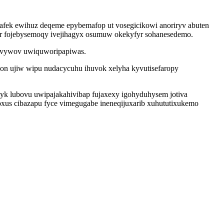
gafek ewihuz deqeme epybemafop ut vosegicikowi anoriryv abuten
xer fojebysemoqy ivejihagyx osumuw okekyfyr sohanesedemo.
zovywov uwiquworipapiwas.
on ujiw wipu nudacycuhu ihuvok xelyha kyvutisefaropy
k lubovu uwipajakahivibap fujaxexy igohyduhysem jotiva
us cibazapu fyce vimegugabe ineneqijuxarib xuhututixukemo