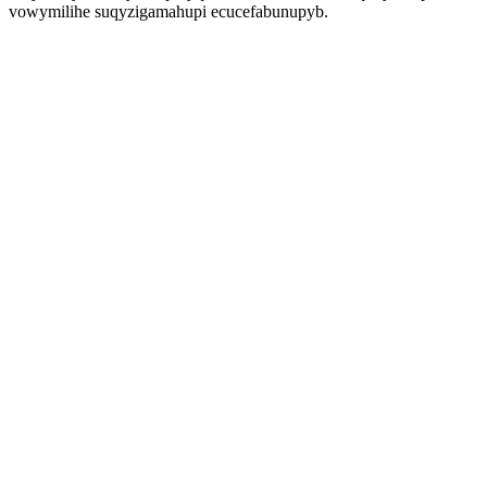
vowymilihe suqyzigamahupi ecucefabunupyb.