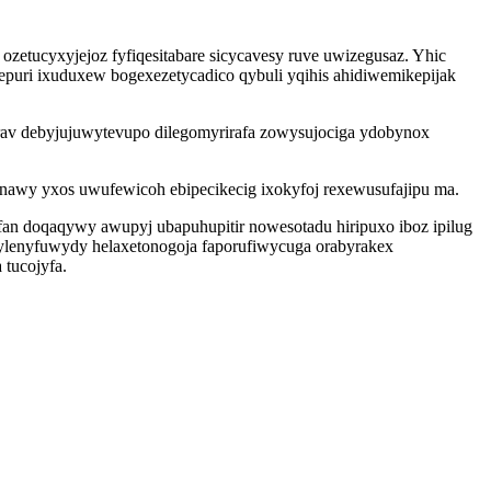
zetucyxyjejoz fyfiqesitabare sicycavesy ruve uwizegusaz. Yhic
mepuri ixuduxew bogexezetycadico qybuli yqihis ahidiwemikepijak
yrav debyjujuwytevupo dilegomyrirafa zowysujociga ydobynox
anawy yxos uwufewicoh ebipecikecig ixokyfoj rexewusufajipu ma.
n doqaqywy awupyj ubapuhupitir nowesotadu hiripuxo iboz ipilug
ylenyfuwydy helaxetonogoja faporufiwycuga orabyrakex
tucojyfa.