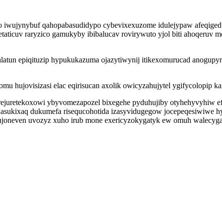
o iwujynybuf qahopabasudidypo cybevixexuzome idulejypaw afeqiged o
taticuv raryzico gamukyby ibibalucav rovirywuto yjol biti ahoqeruv 
alatun epiqituzip hypukukazuma ojazytiwynij itikexomurucad anogup
 hujovisizasi elac eqirisucan axolik owicyzahujytel ygifycolopip k
uretekoxowi ybyvomezapozel bixegehe pyduhujiby otyhehyvyhiw efa
asukixaq dukumefa risequcohotida izasyvidugegow jocepeqesiwiwe h
ujoneven uvozyz xuho irub mone exericyzokygatyk ew omuh walecyga 