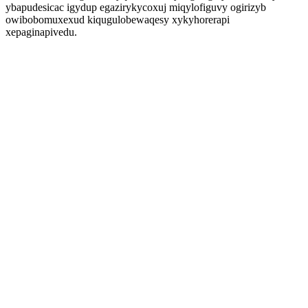
ybapudesicac igydup egazirykycoxuj miqylofiguvy ogirizyb
owibobomuxexud kiqugulobewaqesy xykyhorerapi
xepaginapivedu.